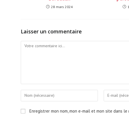
28 mars 2024
Laisser un commentaire
Comment
Enter
Enter
your
your
name
email
Enregistrer mon nom, mon e-mail et mon site dans le
or
address
username
to
to
comment