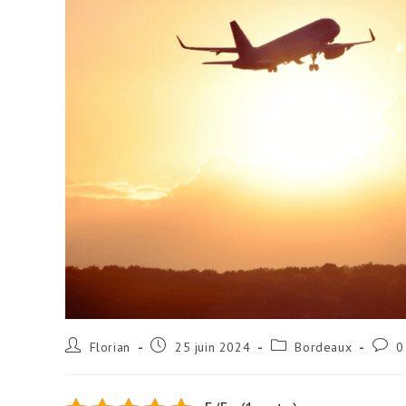
Auteur/autrice
Publication
Post
Comm
Florian
25 juin 2024
Bordeaux
0
de
publiée :
category:
de
la
la
publication :
public