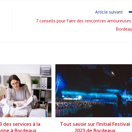
Article suivant
7 conseils pour faire des rencontres amoureuses
Bordea
3 des services à la
Tout savoir sur l’Initial Festival
onne à Bordeaux
2023 de Bordeaux