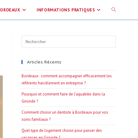
BORDEAUX
INFORMATIONS PRATIQUES
TOGGLE
WEBSITE
Press
Escape
SEARCH
to
Articles Récents
close
the
Bordeaux : comment accompagner efficacement les
search
référents harcèlement en entreprise ?
panel.
Pourquoi et comment faire de l’aquabike dans la
Gironde ?
Comment choisir un dentiste à Bordeaux pour vos
soins familiaux ?
Quel type de logement choisir pour passer des
vacances en Gironde ?