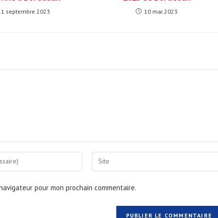
11 septembre 2023
10 mai 2023
Saisir
l’URL
de
 navigateur pour mon prochain commentaire.
votre
site
(facultatif)