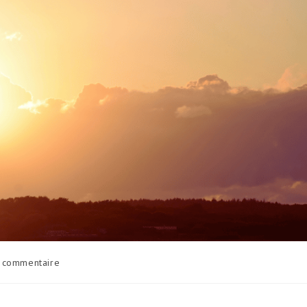
entaires
 commentaire
ation :