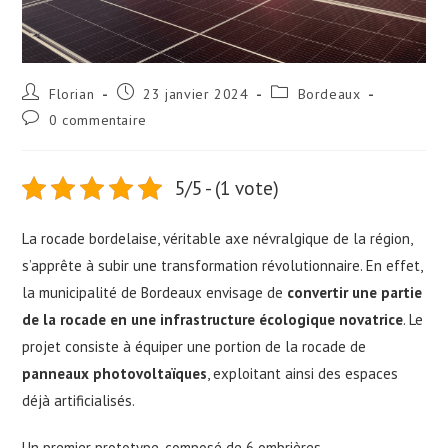
Auteur/autrice
Publication
Post
Florian
23 janvier 2024
Bordeaux
de
publiée :
category:
Commentaires
0 commentaire
la
de
publication :
la
publication :
5/5 - (1 vote)
La rocade bordelaise, véritable axe névralgique de la région,
s’apprête à subir une transformation révolutionnaire. En effet,
la municipalité de Bordeaux envisage de
convertir une partie
de la rocade en une infrastructure écologique novatrice
. Le
projet consiste à équiper une portion de la rocade de
panneaux photovoltaïques
, exploitant ainsi des espaces
déjà artificialisés.
Un premier prototype, composé de 6 ombrières