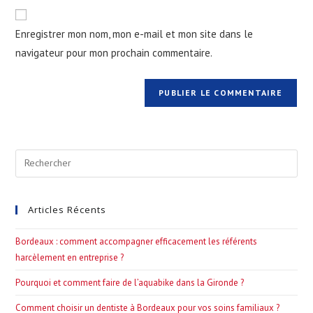
de
comment
votre
Enregistrer mon nom, mon e-mail et mon site dans le
site
navigateur pour mon prochain commentaire.
(facultatif)
Pre
Esc
to
Articles Récents
clo
the
Bordeaux : comment accompagner efficacement les référents
sea
harcèlement en entreprise ?
pan
Pourquoi et comment faire de l’aquabike dans la Gironde ?
Comment choisir un dentiste à Bordeaux pour vos soins familiaux ?