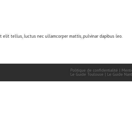
t elit tellus, luctus nec ullamcorper mattis, pulvinar dapibus leo.
Politique de confidentialité
Menti
Le Guide Toulouse
Le Guide Nan