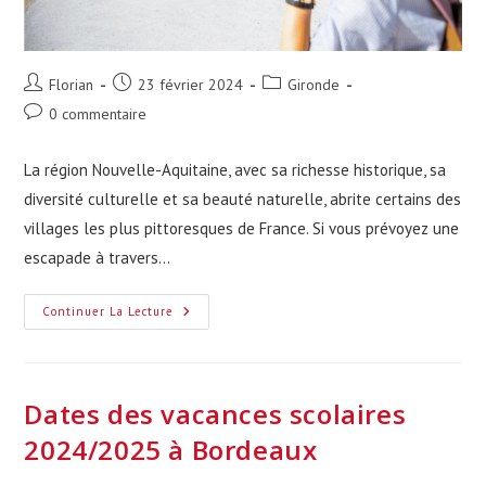
Auteur/autrice
Publication
Post
Florian
23 février 2024
Gironde
de
publiée :
category:
Commentaires
0 commentaire
la
de
publication :
la
La région Nouvelle-Aquitaine, avec sa richesse historique, sa
publication :
diversité culturelle et sa beauté naturelle, abrite certains des
villages les plus pittoresques de France. Si vous prévoyez une
escapade à travers…
Découvrez
Continuer La Lecture
La
Liste
Des
34
Plus
Beaux
Dates des vacances scolaires
Villages
De
2024/2025 à Bordeaux
France
Situés
En