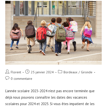
Nouvelle-
Aquitaine
Auteur/autrice
Publication
Post
Florent
25 janvier 2024
Bordeaux
/
Gironde
de
publiée :
category:
Commentaires
0 commentaire
la
de
publication :
la
L’année scolaire 2023-2024 n'est pas encore terminée que
publication :
déjà nous pouvons connaître les dates des vacances
scolaires pour 2024 et 2025. Si vous êtes impatient de les