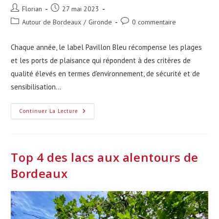
Auteur/autrice
Publication
Florian
27 mai 2023
de
publiée :
Post
Commentaires
Autour de Bordeaux
/
Gironde
0 commentaire
la
category:
de
publication :
la
Chaque année, le label Pavillon Bleu récompense les plages
publication :
et les ports de plaisance qui répondent à des critères de
qualité élevés en termes d'environnement, de sécurité et de
sensibilisation…
Découvrez
Continuer La Lecture
La
Liste
Des
Plages
Pavillon
Bleu
Top 4 des lacs aux alentours de
De
Gironde
Bordeaux
En
2023