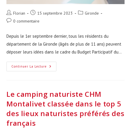
Auteur/autrice
Publication
Post
Florian
15 septembre 2023
Gironde
de
publiée :
category:
Commentaires
0 commentaire
la
de
publication :
la
Depuis le 1er septembre dernier, tous les résidents du
publication :
département de la Gironde (âgés de plus de 11 ans) peuvent
déposer leurs idées dans le cadre du Budget Participatif du…
Budget
Continuer La Lecture
Participatif
De
Gironde
:
Déposez
Vos
Le camping naturiste CHM
Idées
Jusqu’au
Montalivet classée dans le top 5
31
Octobre
des lieux naturistes préférés des
!
français