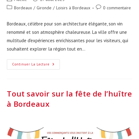
de
publiée :
Post
Commentaires
Bordeaux
/
Gironde
/
Loisirs à Bordeaux
0 commentaire
la
category:
de
publication :
la
Bordeaux, célèbre pour son architecture élégante, son vin
publication :
renommé et son atmosphère chaleureuse. La ville offre une
multitude d'expériences enrichissantes pour les visiteurs, qui
souhaitent explorer la région tout en…
10
Continuer La Lecture
Activités
Gratuites
À
Faire
À
Bordeaux
Tout savoir sur la fête de l’huître
Et
Ses
à Bordeaux
Alentours