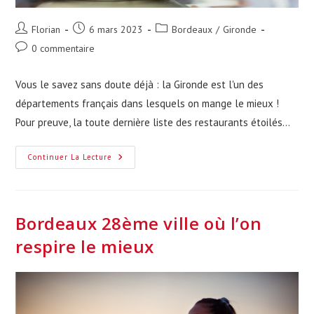
Auteur/autrice
Publication
Post
Florian
6 mars 2023
Bordeaux
/
Gironde
de
publiée :
category:
Commentaires
0 commentaire
la
de
publication :
la
Vous le savez sans doute déjà : la Gironde est l'un des
publication :
départements français dans lesquels on mange le mieux !
Pour preuve, la toute dernière liste des restaurants étoilés…
Liste
Continuer La Lecture
Des
19
Restaurants
Étoilés
De
Gironde
Bordeaux 28ème ville où l’on
respire le mieux