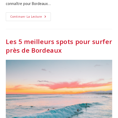
connaître pour Bordeaux…
Dates
Continuer La Lecture
Des
Vacances
Scolaires
2024/2025
À
Bordeaux
Les 5 meilleurs spots pour surfer
près de Bordeaux