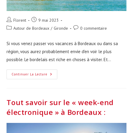
Auteur/autrice
Publication
Florent
9 mai 2023
de
publiée :
Post
Commentaires
Autour de Bordeaux
/
Gironde
0 commentaire
la
category:
de
publication :
la
Si vous venez passer vos vacances à Bordeaux ou dans sa
publication :
région, vous aurez probablement envie d'en voir le plus
possible. Le bordelais est riche en choses à visiter. Et…
Que
Continuer La Lecture
Voir
Et
Visiter
À
Partir
De
Tout savoir sur le « week-end
Bordeaux
?
électronique » à Bordeaux :