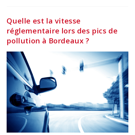
Ville
Où
L’on
Respire
Le
Quelle est la vitesse
Mieux
réglementaire lors des pics de
pollution à Bordeaux ?