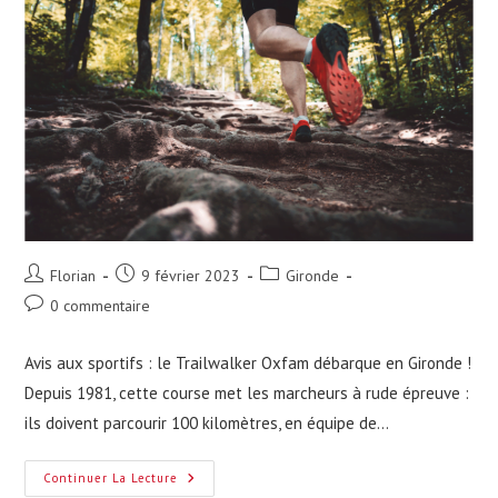
Auteur/autrice
Publication
Post
Florian
9 février 2023
Gironde
de
publiée :
category:
Commentaires
0 commentaire
la
de
publication :
la
Avis aux sportifs : le Trailwalker Oxfam débarque en Gironde !
publication :
Depuis 1981, cette course met les marcheurs à rude épreuve :
ils doivent parcourir 100 kilomètres, en équipe de…
Tout
Continuer La Lecture
Savoir