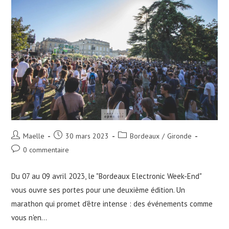
Auteur/autrice
Publication
Post
Maelle
30 mars 2023
Bordeaux
/
Gironde
de
publiée :
category:
Commentaires
0 commentaire
la
de
publication :
la
Du 07 au 09 avril 2023, le "Bordeaux Electronic Week-End"
publication :
vous ouvre ses portes pour une deuxième édition. Un
marathon qui promet d'être intense : des événements comme
vous n'en…