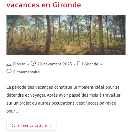
Bordeaux
vacances en Gironde
Auteur/autrice
Publication
Post
Florian
20 novembre 2023
Gironde
de
publiée :
category:
Commentaires
0 commentaire
la
de
publication :
la
La période des vacances constitue le moment idéal pour se
publication :
détendre et voyager. Après avoir passé des mois à travailler
sur un projet ou autres occupations, c’est l’occasion rêvée
pour…
5
Continuer La Lecture
Bonnes