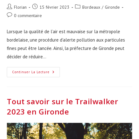
Auteur/autrice
Publication
Post
Florian
15 février 2023
Bordeaux
/
Gironde
de
publiée :
category:
Commentaires
0 commentaire
la
de
publication :
la
Lorsque la qualité de l’air est mauvaise sur la métropole
publication :
bordelaise, une procédure d’alerte pollution aux particules
fines peut être lancée. Ainsi, la préfecture de Gironde peut
décider de réduire…
Quelle
Continuer La Lecture
Est
La
Vitesse
Réglementaire
Lors
Des
Tout savoir sur le Trailwalker
Pics
De
2023 en Gironde
Pollution
À
Bordeaux
?