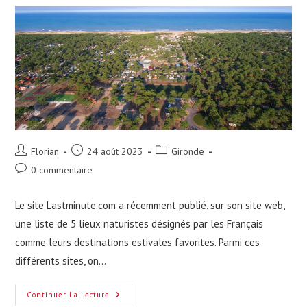
Auteur/autrice
Publication
Post
Florian
24 août 2023
Gironde
de
publiée :
category:
Commentaires
0 commentaire
la
de
publication :
la
Le site Lastminute.com a récemment publié, sur son site web,
publication :
une liste de 5 lieux naturistes désignés par les Français
comme leurs destinations estivales favorites. Parmi ces
différents sites, on…
Le
Continuer La Lecture
Camping