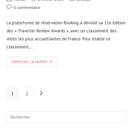
de
publiée :
category:
Commentaires
0 commentaire
la
de
publication :
la
La plateforme de réservation Booking a dévoilé sa 11e édition
publication :
des « Traveller Review Awards », avec un classement des
villes les plus accueillantes de France. Pour établir ce
classement,…
La
Continuer La Lecture
Ville
La
Plus
Accueillante
D’Aquitaine
Est
Girondine
1
2
Aller à la page suivante
!
Pre
Esc
to