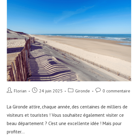
Auteur/autrice
Publication
Post
Commentaires
Florian
24 juin 2025
Gironde
0 commentaire
de
publiée :
category:
de
la
la
La Gironde attire, chaque année, des centaines de milliers de
publication :
publication :
visiteurs et touristes ! Vous souhaitez également visiter ce
beau département ? C'est une excellente idée ! Mais pour
profiter…