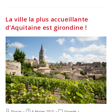
Sur
Le
Trailwalker
2023
En
La ville la plus accueillante
Gironde
d’Aquitaine est girondine !
Auteur/autrice
Publication
Post
Florian
6 février 2023
Gironde