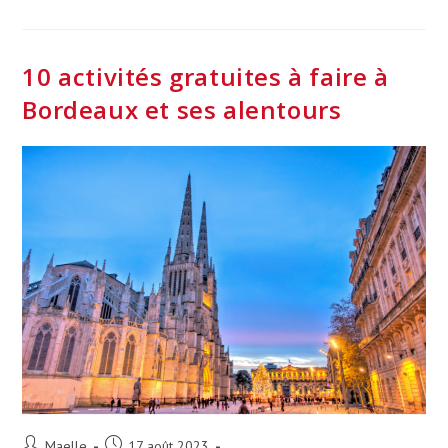
Naturiste
CHM
Montalivet
Classée
Dans
10 activités gratuites à faire à
Le
Top
Bordeaux et ses alentours
5
Des
Lieux
Naturistes
Préférés
Des
Français
Auteur/autrice
Publication
Maelle
17 août 2023