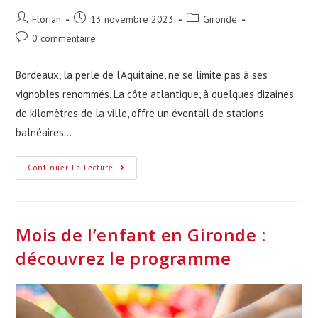
Auteur/autrice
Publication
Post
Florian
13 novembre 2023
Gironde
de
publiée :
category:
Commentaires
0 commentaire
la
de
publication :
la
Bordeaux, la perle de l'Aquitaine, ne se limite pas à ses
publication :
vignobles renommés. La côte atlantique, à quelques dizaines
de kilomètres de la ville, offre un éventail de stations
balnéaires…
Les
Continuer La Lecture
5
Meilleures
Stations
Balnéaires
À
Proximité
Mois de l’enfant en Gironde :
De
Bordeaux
découvrez le programme