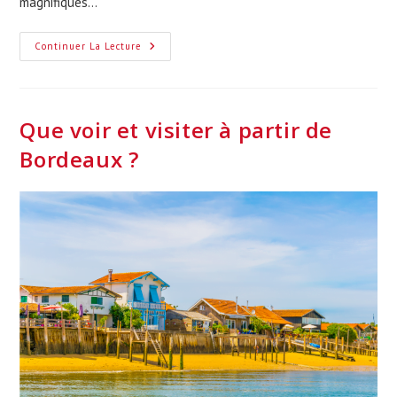
magnifiques…
Top
Continuer La Lecture
4
Des
Lacs
Aux
Alentours
De
Que voir et visiter à partir de
Bordeaux
Bordeaux ?