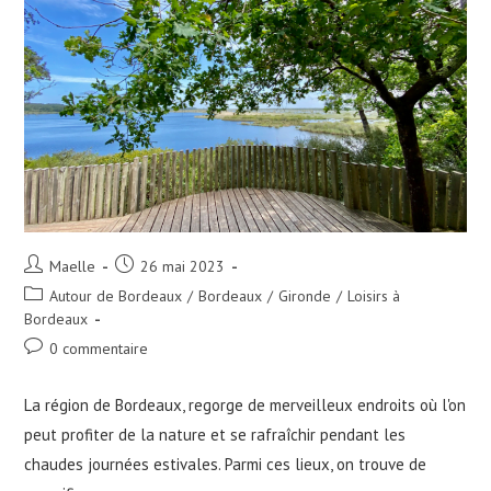
Auteur/autrice
Publication
Maelle
26 mai 2023
de
publiée :
Post
Autour de Bordeaux
/
Bordeaux
/
Gironde
/
Loisirs à
la
category:
Bordeaux
publication :
Commentaires
0 commentaire
de
la
La région de Bordeaux, regorge de merveilleux endroits où l'on
publication :
peut profiter de la nature et se rafraîchir pendant les
chaudes journées estivales. Parmi ces lieux, on trouve de