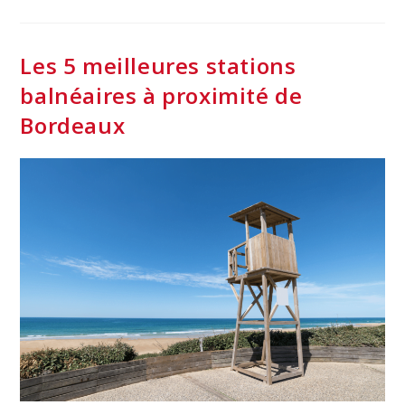
Raisons
De
Partir
En
Vacances
Les 5 meilleures stations
En
Gironde
balnéaires à proximité de
Bordeaux