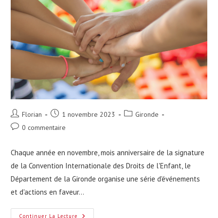
Auteur/autrice
Publication
Post
Florian
1 novembre 2023
Gironde
de
publiée :
category:
Commentaires
0 commentaire
la
de
publication :
la
Chaque année en novembre, mois anniversaire de la signature
publication :
de la Convention Internationale des Droits de l'Enfant, le
Département de la Gironde organise une série d'événements
et d'actions en faveur…
Mois
Continuer La Lecture