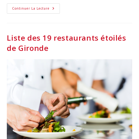
Tout
Continuer La Lecture
Savoir
Sur
Le
« Week-
End
Électronique »
Liste des 19 restaurants étoilés
À
Bordeaux
de Gironde
: