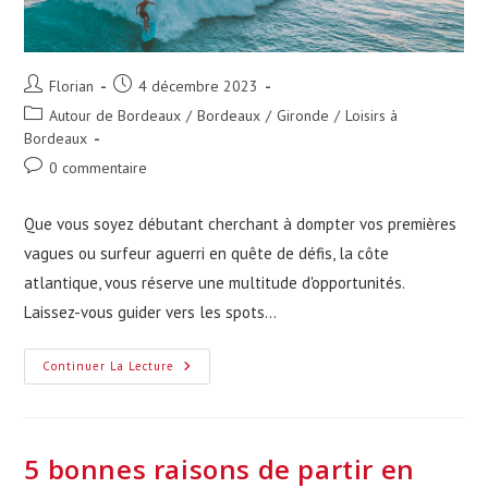
Auteur/autrice
Publication
Florian
4 décembre 2023
de
publiée :
Post
Autour de Bordeaux
/
Bordeaux
/
Gironde
/
Loisirs à
la
category:
Bordeaux
publication :
Commentaires
0 commentaire
de
la
Que vous soyez débutant cherchant à dompter vos premières
publication :
vagues ou surfeur aguerri en quête de défis, la côte
atlantique, vous réserve une multitude d'opportunités.
Laissez-vous guider vers les spots…
Les
Continuer La Lecture
5
Meilleurs
Spots
Pour
Surfer
Près
5 bonnes raisons de partir en
De