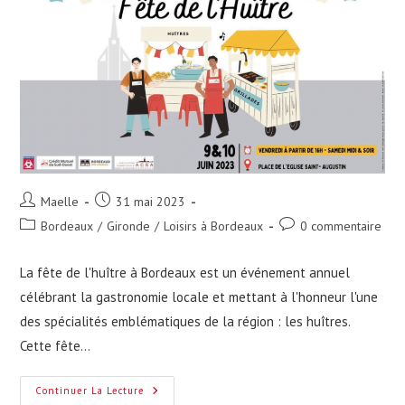
Auteur/autrice
Publication
Maelle
31 mai 2023
de
publiée :
Post
Commentaires
Bordeaux
/
Gironde
/
Loisirs à Bordeaux
0 commentaire
la
category:
de
publication :
la
La fête de l'huître à Bordeaux est un événement annuel
publication :
célébrant la gastronomie locale et mettant à l'honneur l'une
des spécialités emblématiques de la région : les huîtres.
Cette fête…
Tout
Continuer La Lecture
Savoir