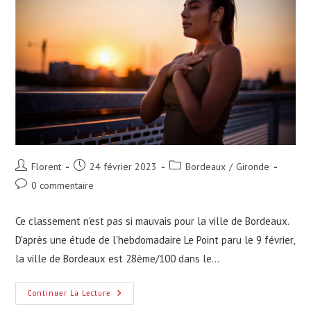
Auteur/autrice
Publication
Post
Florent
24 février 2023
Bordeaux
/
Gironde
de
publiée :
category:
Commentaires
0 commentaire
la
de
publication :
la
Ce classement n'est pas si mauvais pour la ville de Bordeaux.
publication :
D'après une étude de l'hebdomadaire Le Point paru le 9 février,
la ville de Bordeaux est 28ème/100 dans le…
Bordeaux
Continuer La Lecture
28ème