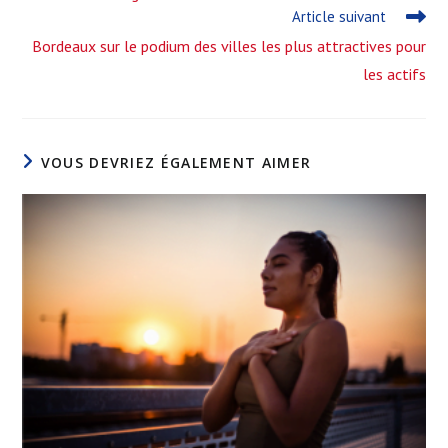
articles
Article suivant
Bordeaux sur le podium des villes les plus attractives pour
les actifs
VOUS DEVRIEZ ÉGALEMENT AIMER