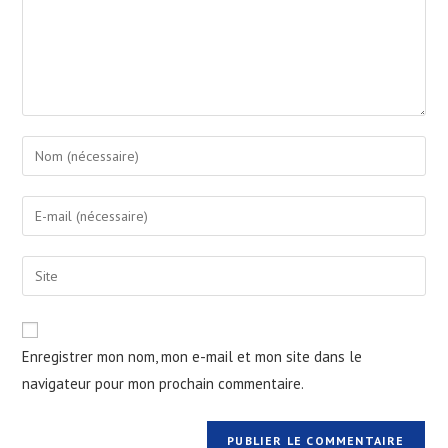
Enter
your
name
Enter
or
your
username
email
Saisir
to
address
l’URL
comment
to
de
comment
votre
Enregistrer mon nom, mon e-mail et mon site dans le
site
navigateur pour mon prochain commentaire.
(facultatif)