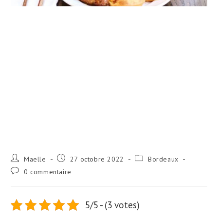
Auteur/autrice
Publication
Post
Maelle
27 octobre 2022
Bordeaux
de
publiée :
category:
Commentaires
0 commentaire
la
de
publication :
la
publication :
5/5 - (3 votes)