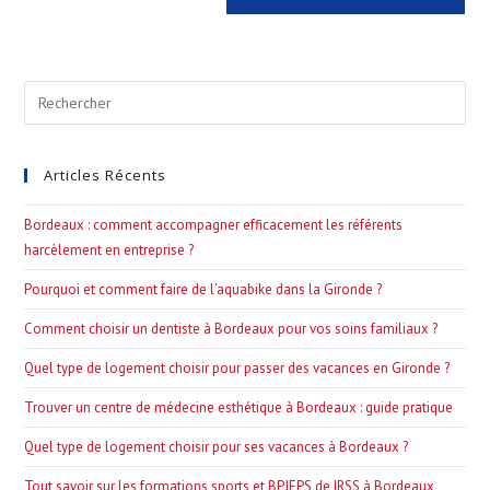
Pre
Esc
to
Articles Récents
clo
the
Bordeaux : comment accompagner efficacement les référents
sea
harcèlement en entreprise ?
pan
Pourquoi et comment faire de l’aquabike dans la Gironde ?
Comment choisir un dentiste à Bordeaux pour vos soins familiaux ?
Quel type de logement choisir pour passer des vacances en Gironde ?
Trouver un centre de médecine esthétique à Bordeaux : guide pratique
Quel type de logement choisir pour ses vacances à Bordeaux ?
Tout savoir sur les formations sports et BPJEPS de IRSS à Bordeaux