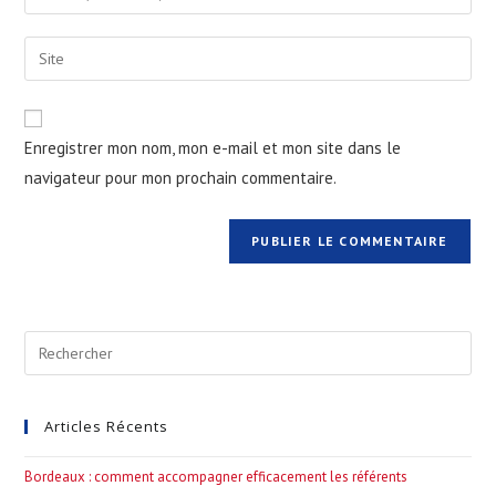
your
username
email
Saisir
to
address
l’URL
comment
to
de
comment
votre
Enregistrer mon nom, mon e-mail et mon site dans le
site
navigateur pour mon prochain commentaire.
(facultatif)
Pre
Esc
to
Articles Récents
clo
the
Bordeaux : comment accompagner efficacement les référents
sea