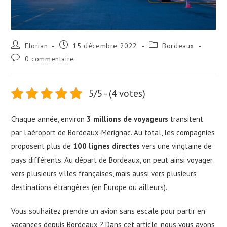
Auteur/autrice
Publication
Post
Florian
15 décembre 2022
Bordeaux
de
publiée :
category:
Commentaires
0 commentaire
la
de
publication :
la
publication :
5/5 - (4 votes)
Chaque année, environ
3 millions de voyageurs
transitent
par l’aéroport de Bordeaux-Mérignac. Au total, les compagnies
proposent plus de
100 lignes directes
vers une vingtaine de
pays différents. Au départ de Bordeaux, on peut ainsi voyager
vers plusieurs villes françaises, mais aussi vers plusieurs
destinations étrangères (en Europe ou ailleurs).
Vous souhaitez prendre un avion sans escale pour partir en
vacances depuis Bordeaux ? Dans cet article, nous vous avons