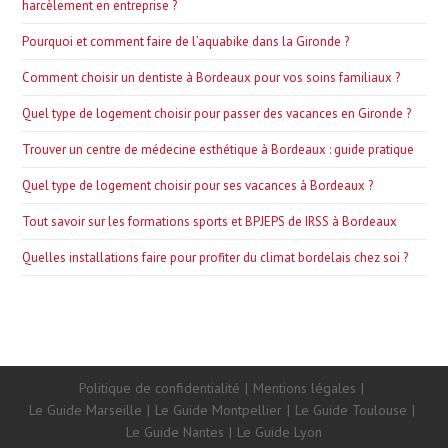
harcèlement en entreprise ?
pan
Pourquoi et comment faire de l’aquabike dans la Gironde ?
Comment choisir un dentiste à Bordeaux pour vos soins familiaux ?
Quel type de logement choisir pour passer des vacances en Gironde ?
Trouver un centre de médecine esthétique à Bordeaux : guide pratique
Quel type de logement choisir pour ses vacances à Bordeaux ?
Tout savoir sur les formations sports et BPJEPS de IRSS à Bordeaux
Quelles installations faire pour profiter du climat bordelais chez soi ?
Politique de confidentialité
Mentions légales
Le Guide Marseille
Le Guide Montpellier
Le Guide Toulouse
Le Guide Nantes
Le Guide Lyon