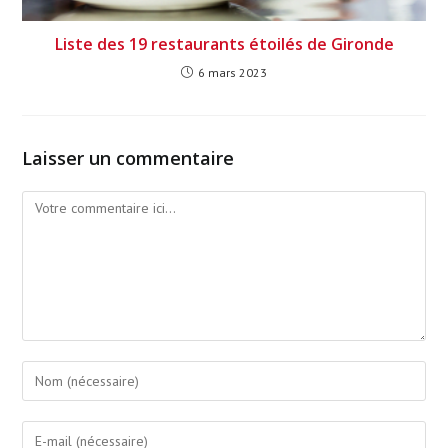
Liste des 19 restaurants étoilés de Gironde
6 mars 2023
Laisser un commentaire
Comment
Enter
your
name
Enter
or