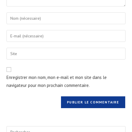
Enter
your
name
Enter
or
your
username
email
Saisir
to
address
l’URL
comment
to
de
comment
votre
Enregistrer mon nom, mon e-mail et mon site dans le
site
navigateur pour mon prochain commentaire.
(facultatif)
Pre