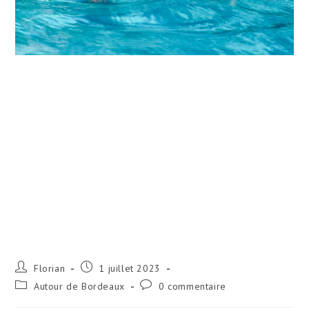
Auteur/autrice
Publication
Florian
1 juillet 2023
de
publiée :
Post
Commentaires
Autour de Bordeaux
0 commentaire
la
category:
de
publication :